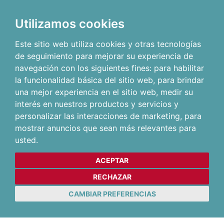
Utilizamos cookies
Este sitio web utiliza cookies y otras tecnologías
de seguimiento para mejorar su experiencia de
navegación con los siguientes fines:
para habilitar
la funcionalidad básica del sitio web
,
para brindar
una mejor experiencia en el sitio web
,
medir su
interés en nuestros productos y servicios y
personalizar las interacciones de marketing
,
para
mostrar anuncios que sean más relevantes para
usted
.
ACEPTAR
RECHAZAR
CAMBIAR PREFERENCIAS