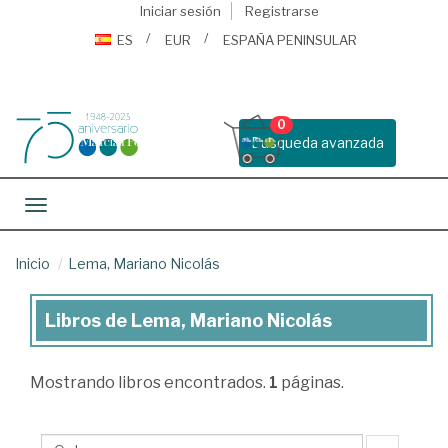
Iniciar sesión
Registrarse
ES
EUR
ESPAÑA PENINSULAR
0
Busqueda avanzada
Toggle navigation
Inicio
Lema, Mariano Nicolás
Libros de Lema, Mariano Nicolás
Libros
de
Mostrando
libros encontrados.
1
páginas.
Lema,
Mariano