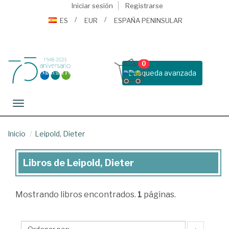
Iniciar sesión
Registrarse
ES
EUR
ESPAÑA PENINSULAR
0
Busqueda avanzada
Toggle navigation
Inicio
Leipold, Dieter
Libros de Leipold, Dieter
Libros
de
Mostrando
libros encontrados.
1
páginas.
Leipold,
Dieter