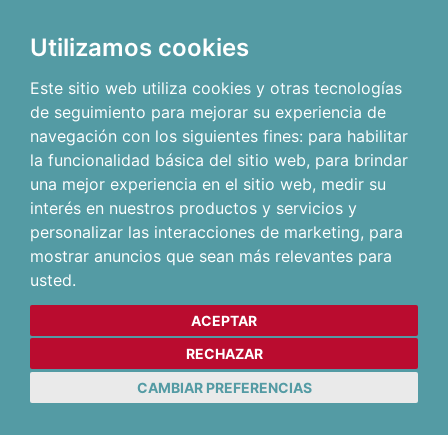
Utilizamos cookies
Este sitio web utiliza cookies y otras tecnologías
de seguimiento para mejorar su experiencia de
navegación con los siguientes fines:
para habilitar
la funcionalidad básica del sitio web
,
para brindar
una mejor experiencia en el sitio web
,
medir su
interés en nuestros productos y servicios y
personalizar las interacciones de marketing
,
para
mostrar anuncios que sean más relevantes para
usted
.
ACEPTAR
RECHAZAR
CAMBIAR PREFERENCIAS