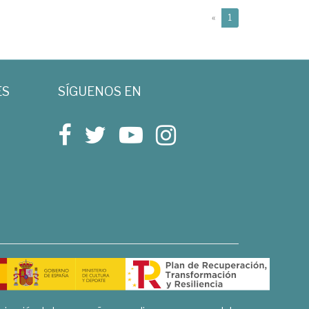
(current)
«
1
ES
SÍGUENOS EN