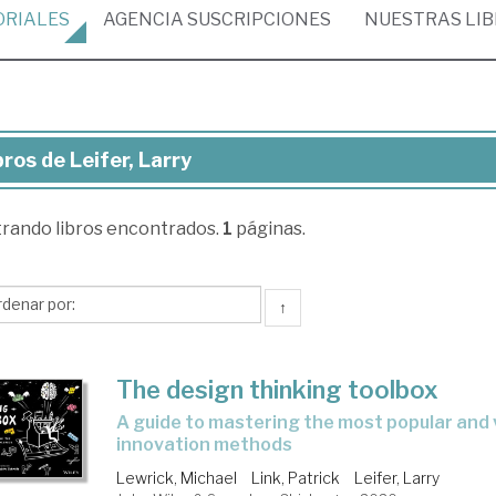
ORIALES
AGENCIA
SUSCRIPCIONES
NUESTRAS
LI
bros de Leifer, Larry
ros
trando
libros encontrados.
1
páginas.
fer,
ry
↑
The design thinking toolbox
a guide to mastering the most popular and valuable
innovation methods
Lewrick, Michael
Link, Patrick
Leifer, Larry