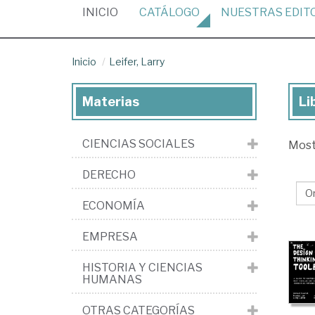
(CURRENT)
INICIO
CATÁLOGO
NUESTRAS
EDIT
Inicio
Leifer, Larry
Materias
Li
Lib
de
CIENCIAS SOCIALES
Mos
Lei
Lar
DERECHO
ECONOMÍA
EMPRESA
HISTORIA Y CIENCIAS
HUMANAS
OTRAS CATEGORÍAS