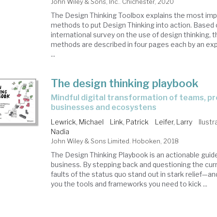
John Wiley & Sons, Inc.. Chichester, 2020
The Design Thinking Toolbox explains the most imp
methods to put Design Thinking into action. Based 
international survey on the use of design thinking, 
methods are described in four pages each by an exp
...
The design thinking playbook
mindful digital transformation of teams, products, services,
businesses and ecosystens
Lewrick, Michael
Link, Patrick
Leifer, Larry
Ilust
Nadia
John Wiley & Sons Limited. Hoboken, 2018
The Design Thinking Playbook is an actionable guide
business. By stepping back and questioning the cur
faults of the status quo stand out in stark relief—an
you the tools and frameworks you need to kick ...