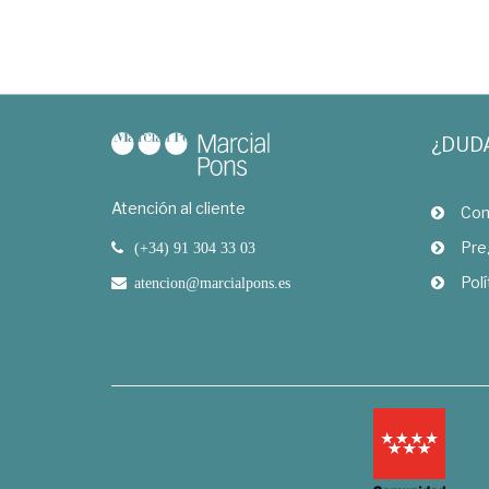
¿DUD
Atención al cliente
Com
Pre
(+34) 91 304 33 03
Polí
atencion@marcialpons.es