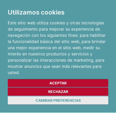
Utilizamos cookies
Este sitio web utiliza cookies y otras tecnologías
de seguimiento para mejorar su experiencia de
navegación con los siguientes fines:
para habilitar
la funcionalidad básica del sitio web
,
para brindar
una mejor experiencia en el sitio web
,
medir su
interés en nuestros productos y servicios y
personalizar las interacciones de marketing
,
para
mostrar anuncios que sean más relevantes para
usted
.
ACEPTAR
RECHAZAR
CAMBIAR PREFERENCIAS