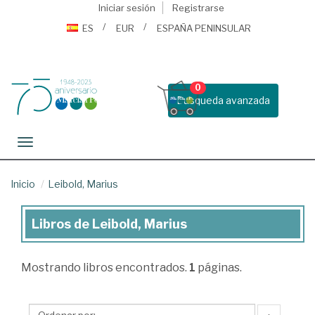
Iniciar sesión
Registrarse
ES
EUR
ESPAÑA PENINSULAR
0
Busqueda avanzada
Toggle navigation
Inicio
Leibold, Marius
Libros de Leibold, Marius
Libros
de
Mostrando
libros encontrados.
1
páginas.
Leibold,
Marius