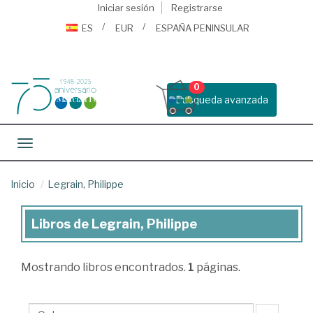
Iniciar sesión
Registrarse
ES
EUR
ESPAÑA PENINSULAR
0
Busqueda avanzada
Toggle navigation
Inicio
Legrain, Philippe
Libros de Legrain, Philippe
Libros
de
Mostrando
libros encontrados.
1
páginas.
Legrain,
Philippe