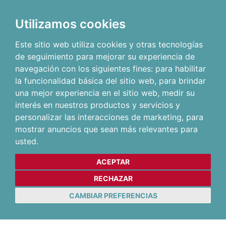
Utilizamos cookies
Este sitio web utiliza cookies y otras tecnologías
de seguimiento para mejorar su experiencia de
navegación con los siguientes fines:
para habilitar
la funcionalidad básica del sitio web
,
para brindar
una mejor experiencia en el sitio web
,
medir su
interés en nuestros productos y servicios y
personalizar las interacciones de marketing
,
para
mostrar anuncios que sean más relevantes para
usted
.
ACEPTAR
RECHAZAR
CAMBIAR PREFERENCIAS