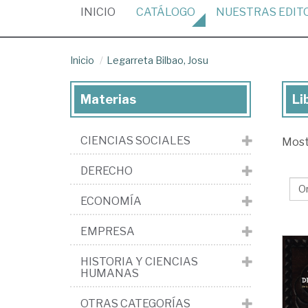
(CURRENT)
INICIO
CATÁLOGO
NUESTRAS
EDIT
Inicio
Legarreta Bilbao, Josu
Materias
Li
Lib
de
CIENCIAS SOCIALES
Mos
Le
Bil
DERECHO
Jo
ECONOMÍA
EMPRESA
HISTORIA Y CIENCIAS
HUMANAS
OTRAS CATEGORÍAS