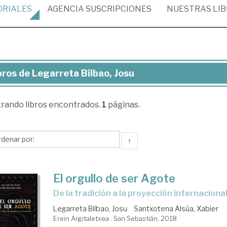
ORIALES
AGENCIA
SUSCRIPCIONES
NUESTRAS
LI
bros de Legarreta Bilbao, Josu
ros
trando
libros encontrados.
1
páginas.
garreta
bao,
su
↑
El orgullo de ser Agote
de la tradición a la proyección internaciona
Legarreta Bilbao, Josu
Santxotena Alsúa, Xabier
Erein Argitaletxea . San Sebastián, 2018