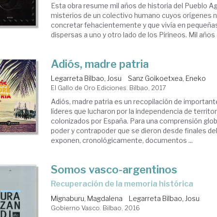
Esta obra resume mil años de historia del Pueblo Ag
misterios de un colectivo humano cuyos orígenes 
concretar fehacientemente y que vivía en pequeñ
dispersas a uno y otro lado de los Pirineos. Mil años e
Adiós, madre patria
Legarreta Bilbao, Josu
Sanz Goikoetxea, Eneko
El Gallo de Oro Ediciones. Bilbao, 2017
Adiós, madre patria es un recopilación de importan
líderes que lucharon por la independencia de territ
colonizados por España. Para una comprensión globa
poder y contrapoder que se dieron desde finales del 
exponen, cronológicamente, documentos ...
Somos vasco-argentinos
recuperación de la memoria histórica
Mignaburu, Magdalena
Legarreta Bilbao, Josu
Gobierno Vasco. Bilbao, 2016