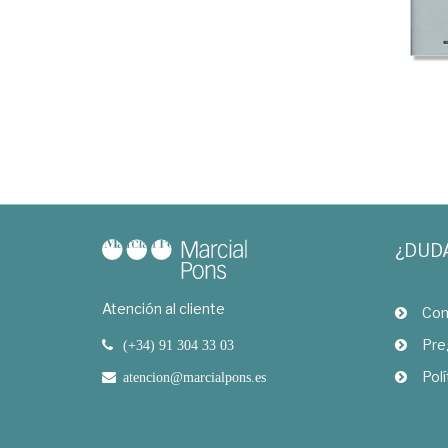
¿DUD
Atención al cliente
Com
Pre
(+34) 91 304 33 03
Polí
atencion@marcialpons.es