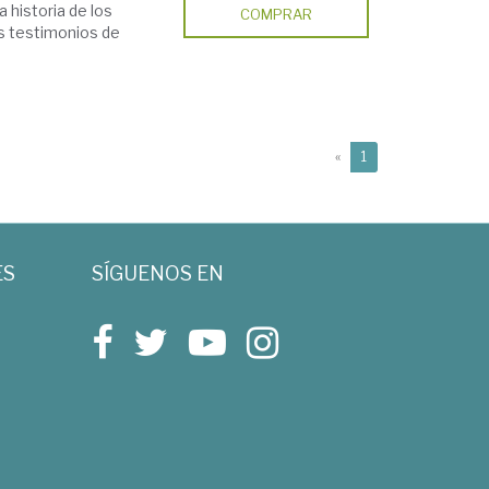
 historia de los
COMPRAR
os testimonios de
(current)
«
1
ES
SÍGUENOS EN