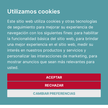
Utilizamos cookies
Este sitio web utiliza cookies y otras tecnologías
de seguimiento para mejorar su experiencia de
navegación con los siguientes fines:
para habilitar
la funcionalidad básica del sitio web
,
para brindar
una mejor experiencia en el sitio web
,
medir su
interés en nuestros productos y servicios y
personalizar las interacciones de marketing
,
para
mostrar anuncios que sean más relevantes para
usted
.
ACEPTAR
RECHAZAR
CAMBIAR PREFERENCIAS