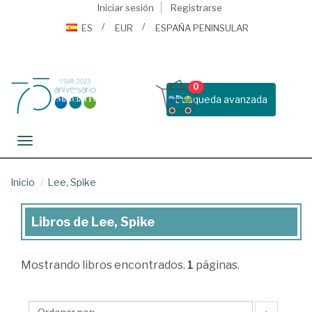
Iniciar sesión
Registrarse
ES
EUR
ESPAÑA PENINSULAR
0
Busqueda avanzada
Toggle navigation
Inicio
Lee, Spike
Libros de Lee, Spike
Libros
de
Mostrando
libros encontrados.
1
páginas.
Lee,
Spike