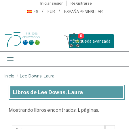
Iniciar sesión
Registrarse
ES
EUR
ESPAÑA PENINSULAR
0
Busqueda avanzada
Toggle navigation
Inicio
Lee Downs, Laura
Libros de Lee Downs, Laura
Libros
de
Mostrando
libros encontrados.
1
páginas.
Lee
Downs,