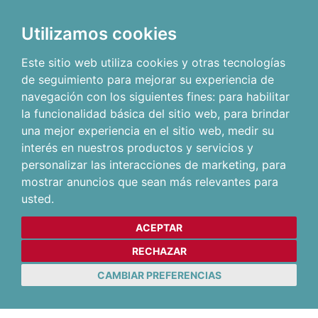
Utilizamos cookies
Este sitio web utiliza cookies y otras tecnologías
de seguimiento para mejorar su experiencia de
navegación con los siguientes fines:
para habilitar
la funcionalidad básica del sitio web
,
para brindar
una mejor experiencia en el sitio web
,
medir su
interés en nuestros productos y servicios y
personalizar las interacciones de marketing
,
para
mostrar anuncios que sean más relevantes para
usted
.
ACEPTAR
RECHAZAR
CAMBIAR PREFERENCIAS