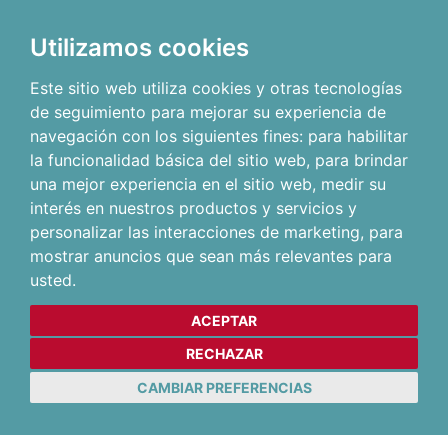
Utilizamos cookies
Este sitio web utiliza cookies y otras tecnologías
de seguimiento para mejorar su experiencia de
navegación con los siguientes fines:
para habilitar
la funcionalidad básica del sitio web
,
para brindar
una mejor experiencia en el sitio web
,
medir su
interés en nuestros productos y servicios y
personalizar las interacciones de marketing
,
para
mostrar anuncios que sean más relevantes para
usted
.
ACEPTAR
RECHAZAR
CAMBIAR PREFERENCIAS