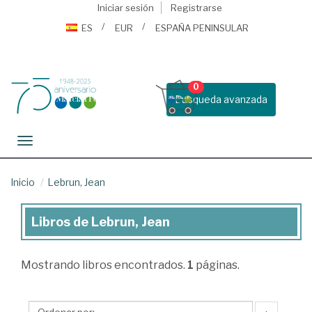
Iniciar sesión
Registrarse
ES
EUR
ESPAÑA PENINSULAR
0
Busqueda avanzada
Toggle navigation
Inicio
Lebrun, Jean
Libros de Lebrun, Jean
Libros
de
Mostrando
libros encontrados.
1
páginas.
Lebrun,
Jean