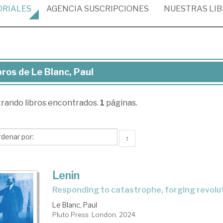
ORIALES
AGENCIA
SUSCRIPCIONES
NUESTRAS
LI
bros de Le Blanc, Paul
ros
trando
libros encontrados.
1
páginas.
nc,
l
↑
Lenin
responding to catastrophe, forging revolu
Le Blanc, Paul
Pluto Press. London, 2024