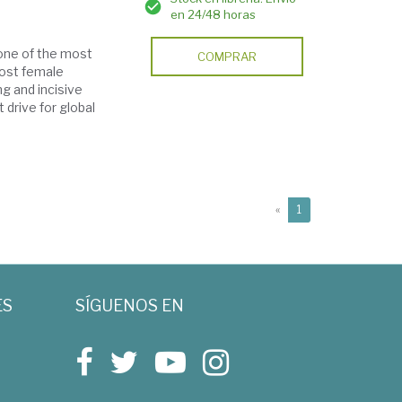
en 24/48 horas
 one of the most
COMPRAR
most female
g and incisive
 drive for global
(current)
«
1
ES
SÍGUENOS EN