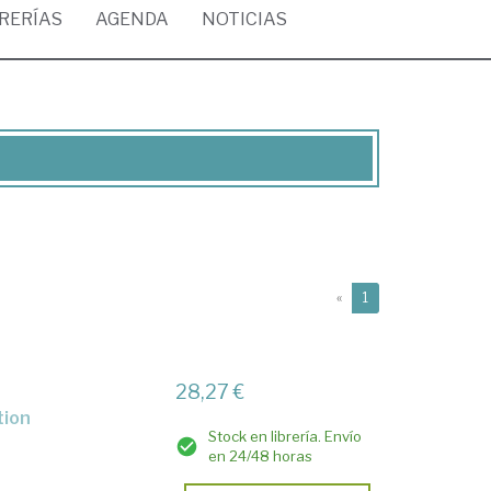
BRERÍAS
AGENDA
NOTICIAS
(current)
«
1
28,27 €
tion
Stock en librería. Envío
en 24/48 horas