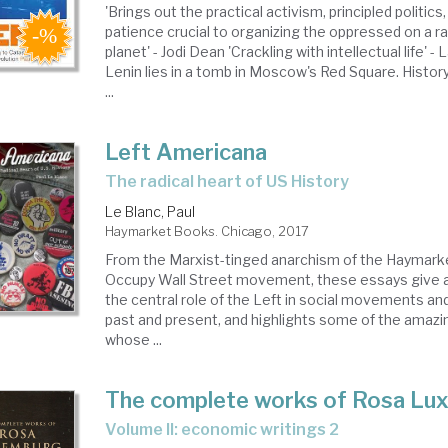
'Brings out the practical activism, principled politics
patience crucial to organizing the oppressed on a ra
planet' - Jodi Dean 'Crackling with intellectual life' - L
Lenin lies in a tomb in Moscow's Red Square. Histor
...
Left Americana
the radical heart of US History
Le Blanc, Paul
Haymarket Books. Chicago, 2017
From the Marxist-tinged anarchism of the Haymarke
Occupy Wall Street movement, these essays give a
the central role of the Left in social movements an
past and present, and highlights some of the amazin
whose ...
The complete works of Rosa Lu
Volume II: economic writings 2