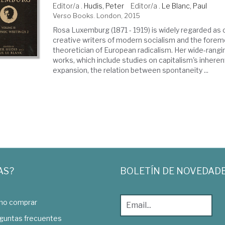
Editor/a .
Hudis, Peter
Editor/a .
Le Blanc, Paul
Verso Books. London, 2015
Rosa Luxemburg (1871 - 1919) is widely regarded as
creative writers of modern socialism and the fore
theoretician of European radicalism. Her wide-rangin
works, which include studies on capitalism's inherent
expansion, the relation between spontaneity ...
AS?
BOLETÍN DE NOVEDAD
o comprar
guntas frecuentes