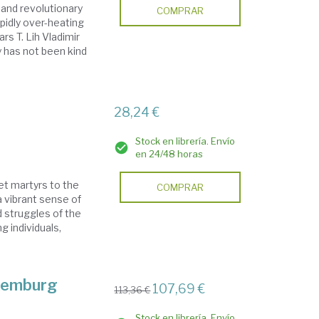
, and revolutionary
COMPRAR
pidly over-heating
ars T. Lih Vladimir
y has not been kind
28,24 €
Stock en librería. Envío
en 24/48 horas
t martyrs to the
COMPRAR
 vibrant sense of
d struggles of the
g individuals,
xemburg
107,69 €
113,36 €
Stock en librería. Envío