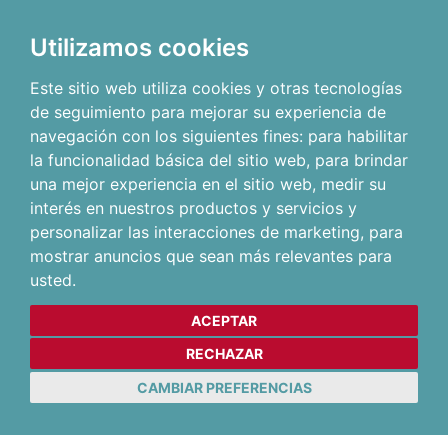
Utilizamos cookies
Este sitio web utiliza cookies y otras tecnologías
de seguimiento para mejorar su experiencia de
navegación con los siguientes fines:
para habilitar
la funcionalidad básica del sitio web
,
para brindar
una mejor experiencia en el sitio web
,
medir su
interés en nuestros productos y servicios y
personalizar las interacciones de marketing
,
para
mostrar anuncios que sean más relevantes para
usted
.
ACEPTAR
RECHAZAR
CAMBIAR PREFERENCIAS