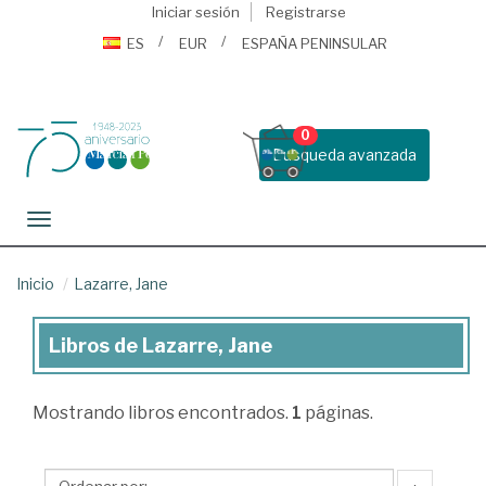
Iniciar sesión
Registrarse
ES
EUR
ESPAÑA PENINSULAR
0
Busqueda avanzada
Toggle navigation
Inicio
Lazarre, Jane
Libros de Lazarre, Jane
Libros
de
Mostrando
libros encontrados.
1
páginas.
Lazarre,
Jane