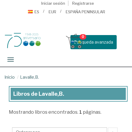
Iniciar sesión
Registrarse
ES
EUR
ESPAÑA PENINSULAR
0
Busqueda avanzada
Toggle navigation
Inicio
Lavalle,B.
Libros de Lavalle,B.
Libros
de
Mostrando
libros encontrados.
1
páginas.
Lavalle,B.