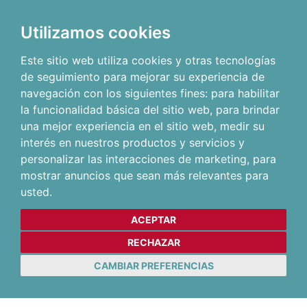
Utilizamos cookies
Este sitio web utiliza cookies y otras tecnologías
de seguimiento para mejorar su experiencia de
navegación con los siguientes fines:
para habilitar
la funcionalidad básica del sitio web
,
para brindar
una mejor experiencia en el sitio web
,
medir su
interés en nuestros productos y servicios y
personalizar las interacciones de marketing
,
para
mostrar anuncios que sean más relevantes para
usted
.
ACEPTAR
RECHAZAR
CAMBIAR PREFERENCIAS