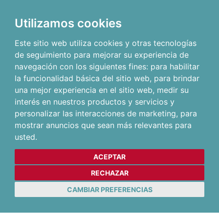
Utilizamos cookies
Este sitio web utiliza cookies y otras tecnologías
de seguimiento para mejorar su experiencia de
navegación con los siguientes fines:
para habilitar
la funcionalidad básica del sitio web
,
para brindar
una mejor experiencia en el sitio web
,
medir su
interés en nuestros productos y servicios y
personalizar las interacciones de marketing
,
para
mostrar anuncios que sean más relevantes para
usted
.
ACEPTAR
RECHAZAR
CAMBIAR PREFERENCIAS