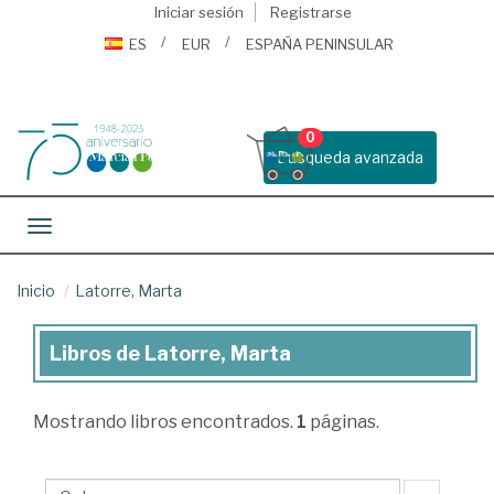
Iniciar sesión
Registrarse
ES
EUR
ESPAÑA PENINSULAR
0
Busqueda avanzada
Toggle navigation
Inicio
Latorre, Marta
Libros de Latorre, Marta
Libros
de
Mostrando
libros encontrados.
1
páginas.
Latorre,
Marta