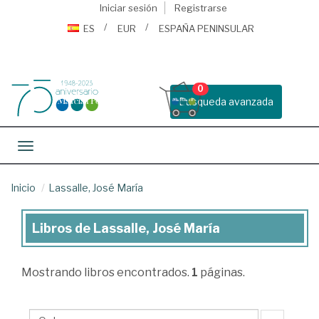
Iniciar sesión
Registrarse
ES
EUR
ESPAÑA PENINSULAR
0
Busqueda avanzada
Toggle navigation
Inicio
Lassalle, José María
Libros de Lassalle, José María
Libros
de
Mostrando
libros encontrados.
1
páginas.
Lassalle,
José