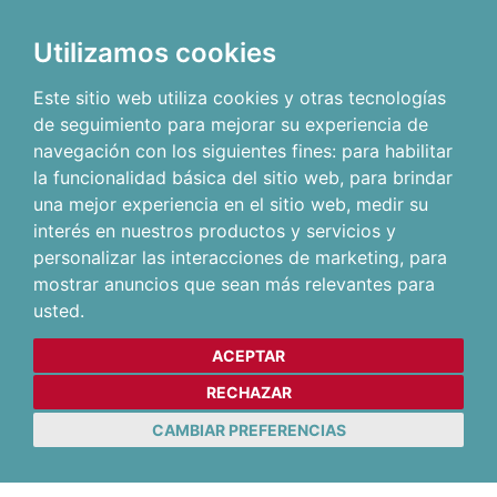
Utilizamos cookies
Este sitio web utiliza cookies y otras tecnologías
de seguimiento para mejorar su experiencia de
navegación con los siguientes fines:
para habilitar
la funcionalidad básica del sitio web
,
para brindar
una mejor experiencia en el sitio web
,
medir su
interés en nuestros productos y servicios y
personalizar las interacciones de marketing
,
para
mostrar anuncios que sean más relevantes para
usted
.
ACEPTAR
RECHAZAR
CAMBIAR PREFERENCIAS