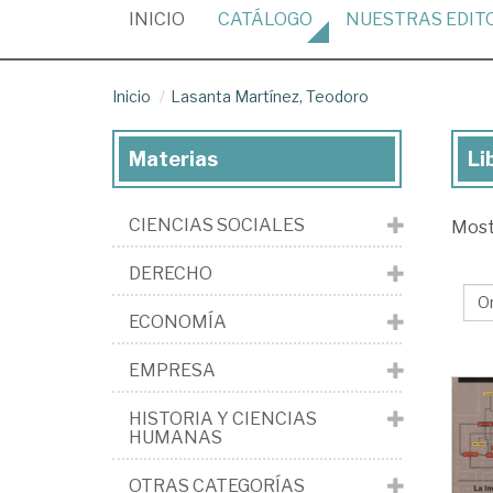
(CURRENT)
INICIO
CATÁLOGO
NUESTRAS
EDIT
Inicio
Lasanta Martínez, Teodoro
Materias
Li
Lib
de
CIENCIAS SOCIALES
Mos
La
Mar
DERECHO
Te
ECONOMÍA
EMPRESA
HISTORIA Y CIENCIAS
HUMANAS
OTRAS CATEGORÍAS