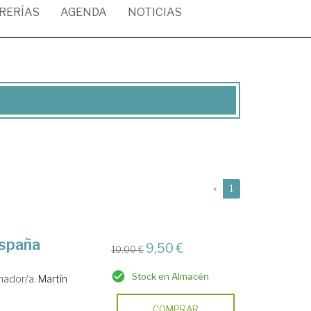
BRERÍAS
AGENDA
NOTICIAS
(current)
«
1
España
9,50 €
10,00 €
Stock en Almacén
nador/a.
Martín
COMPRAR