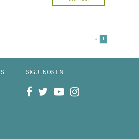
(current)
«
1
ES
SÍGUENOS EN