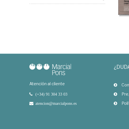
¿DUD
Atención al cliente
Com
Pre
(+34) 91 304 33 03
Polí
atencion@marcialpons.es