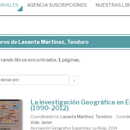
ORIALES
AGENCIA
SUSCRIPCIONES
NUESTRAS
LI
bros de Lasanta Martínez, Teodoro
ros
trando
libros encontrados.
1
páginas.
santa
tínez,
odoro
↑
La investigación Geográfica en 
(1990-2012)
Coordinador/a.
Lasanta Martínez, Teodoro
Coordi
Vide, Javier
Asociación Geógrafos Españoles. La Rioja, 2014