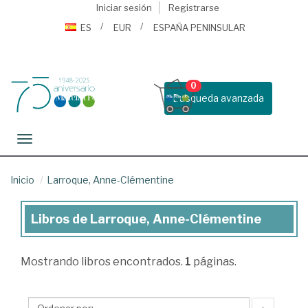
Iniciar sesión
Registrarse
ES
EUR
ESPAÑA PENINSULAR
0
Busqueda avanzada
Toggle navigation
Inicio
Larroque, Anne-Clémentine
Libros de Larroque, Anne-Clémentine
Libros
de
Mostrando
libros encontrados.
1
páginas.
Larroque,
Anne-