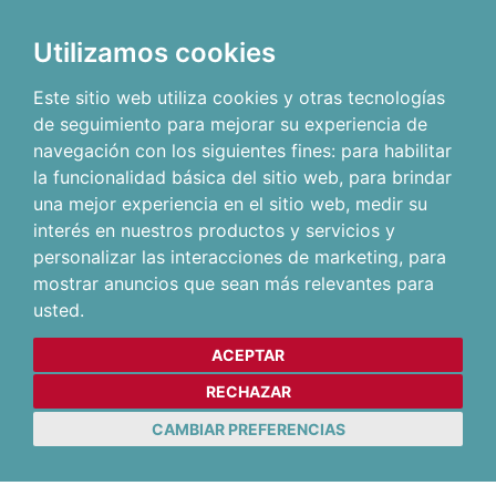
Utilizamos cookies
Este sitio web utiliza cookies y otras tecnologías
de seguimiento para mejorar su experiencia de
navegación con los siguientes fines:
para habilitar
la funcionalidad básica del sitio web
,
para brindar
una mejor experiencia en el sitio web
,
medir su
interés en nuestros productos y servicios y
personalizar las interacciones de marketing
,
para
mostrar anuncios que sean más relevantes para
usted
.
ACEPTAR
RECHAZAR
CAMBIAR PREFERENCIAS