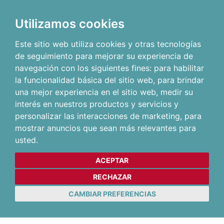
Utilizamos cookies
Este sitio web utiliza cookies y otras tecnologías
de seguimiento para mejorar su experiencia de
navegación con los siguientes fines:
para habilitar
la funcionalidad básica del sitio web
,
para brindar
una mejor experiencia en el sitio web
,
medir su
interés en nuestros productos y servicios y
personalizar las interacciones de marketing
,
para
mostrar anuncios que sean más relevantes para
usted
.
ACEPTAR
RECHAZAR
CAMBIAR PREFERENCIAS