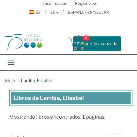
Iniciar sesión
Registrarse
ES
EUR
ESPAÑA PENINSULAR
0
Busqueda avanzada
Toggle navigation
Inicio
Larriba, Elisabel
Libros de Larriba, Elisabel
Libros
de
Mostrando
libros encontrados.
1
páginas.
Larriba,
Elisabel