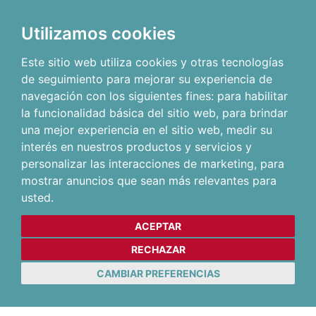
Utilizamos cookies
Este sitio web utiliza cookies y otras tecnologías
de seguimiento para mejorar su experiencia de
navegación con los siguientes fines:
para habilitar
la funcionalidad básica del sitio web
,
para brindar
una mejor experiencia en el sitio web
,
medir su
interés en nuestros productos y servicios y
personalizar las interacciones de marketing
,
para
mostrar anuncios que sean más relevantes para
usted
.
ACEPTAR
RECHAZAR
CAMBIAR PREFERENCIAS