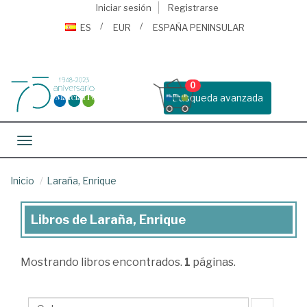
Iniciar sesión
Registrarse
ES
EUR
ESPAÑA PENINSULAR
0
Busqueda avanzada
Toggle navigation
Inicio
Laraña, Enrique
Libros de Laraña, Enrique
Libros
de
Mostrando
libros encontrados.
1
páginas.
Laraña,
Enrique