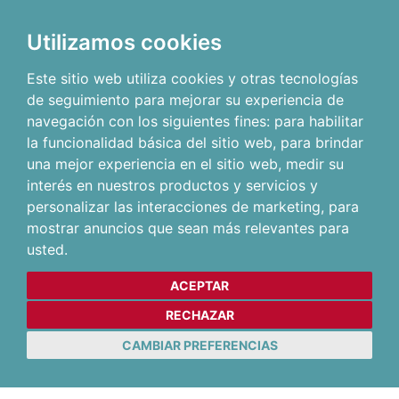
Utilizamos cookies
Este sitio web utiliza cookies y otras tecnologías
de seguimiento para mejorar su experiencia de
navegación con los siguientes fines:
para habilitar
la funcionalidad básica del sitio web
,
para brindar
una mejor experiencia en el sitio web
,
medir su
interés en nuestros productos y servicios y
personalizar las interacciones de marketing
,
para
mostrar anuncios que sean más relevantes para
usted
.
ACEPTAR
RECHAZAR
CAMBIAR PREFERENCIAS