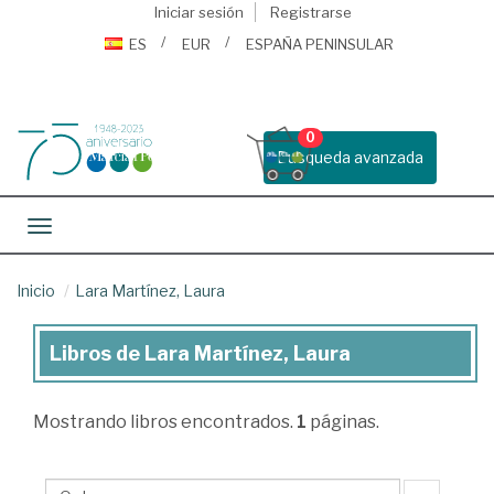
Iniciar sesión
Registrarse
ES
EUR
ESPAÑA PENINSULAR
0
Busqueda avanzada
Toggle navigation
Inicio
Lara Martínez, Laura
Libros de Lara Martínez, Laura
Libros
de
Mostrando
libros encontrados.
1
páginas.
Lara
Martínez,