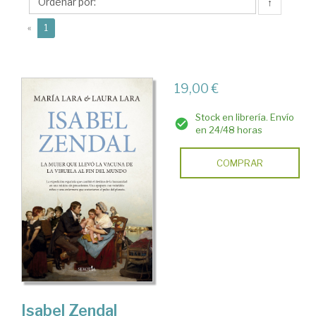
Laura
↑
(current)
«
1
19,00 €
Stock en librería. Envío
en 24/48 horas
COMPRAR
Isabel Zendal