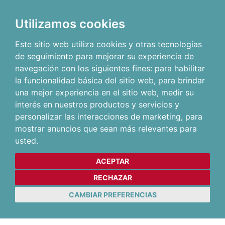
Utilizamos cookies
Este sitio web utiliza cookies y otras tecnologías
de seguimiento para mejorar su experiencia de
navegación con los siguientes fines:
para habilitar
la funcionalidad básica del sitio web
,
para brindar
una mejor experiencia en el sitio web
,
medir su
interés en nuestros productos y servicios y
personalizar las interacciones de marketing
,
para
mostrar anuncios que sean más relevantes para
usted
.
ACEPTAR
RECHAZAR
CAMBIAR PREFERENCIAS