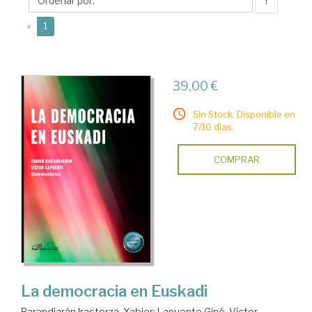
Víctor
↑
(current)
«
1
39,00 €
Sin Stock. Disponible en
7/10 días.
COMPRAR
La democracia en Euskadi
Barandiarán Irastorza, Xabier
;
Lapuente Giné, Víctor