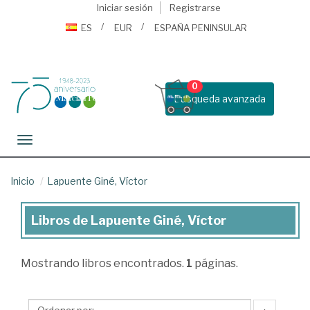
Iniciar sesión
Registrarse
ES
EUR
ESPAÑA PENINSULAR
0
Busqueda avanzada
Toggle navigation
Inicio
Lapuente Giné, Víctor
Libros de Lapuente Giné, Víctor
Libros
de
Mostrando
libros encontrados.
1
páginas.
Lapuente
Giné,