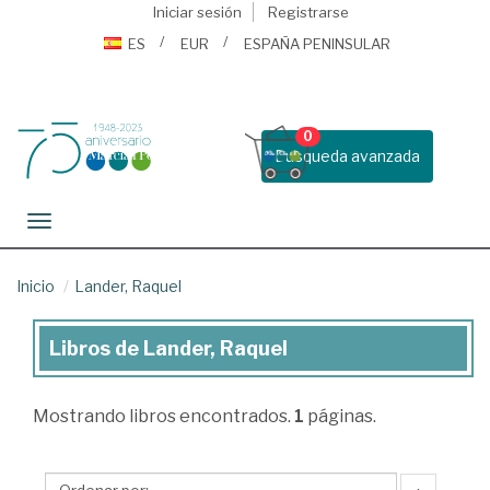
Iniciar sesión
Registrarse
ES
EUR
ESPAÑA PENINSULAR
0
Busqueda avanzada
Toggle navigation
Inicio
Lander, Raquel
Libros de Lander, Raquel
Libros
de
Mostrando
libros encontrados.
1
páginas.
Lander,
Raquel