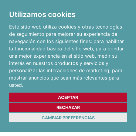
Utilizamos cookies
Este sitio web utiliza cookies y otras tecnologías
de seguimiento para mejorar su experiencia de
navegación con los siguientes fines:
para habilitar
la funcionalidad básica del sitio web
,
para brindar
una mejor experiencia en el sitio web
,
medir su
interés en nuestros productos y servicios y
personalizar las interacciones de marketing
,
para
mostrar anuncios que sean más relevantes para
usted
.
ACEPTAR
RECHAZAR
CAMBIAR PREFERENCIAS