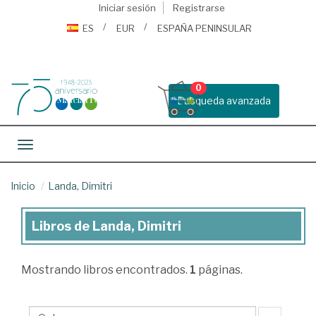
Iniciar sesión
Registrarse
ES
EUR
ESPAÑA PENINSULAR
0
Busqueda avanzada
Toggle navigation
Inicio
Landa, Dimitri
Libros de Landa, Dimitri
Libros
de
Mostrando
libros encontrados.
1
páginas.
Landa,
Dimitri