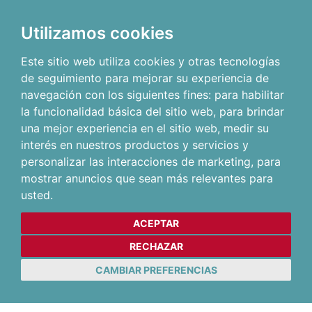
Utilizamos cookies
Este sitio web utiliza cookies y otras tecnologías
de seguimiento para mejorar su experiencia de
navegación con los siguientes fines:
para habilitar
la funcionalidad básica del sitio web
,
para brindar
una mejor experiencia en el sitio web
,
medir su
interés en nuestros productos y servicios y
personalizar las interacciones de marketing
,
para
mostrar anuncios que sean más relevantes para
usted
.
ACEPTAR
RECHAZAR
CAMBIAR PREFERENCIAS