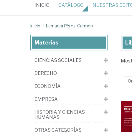
(CURRENT)
INICIO
CATÁLOGO
NUESTRAS
EDIT
Inicio
Lamarca Pérez, Carmen
Materias
Li
Lib
de
CIENCIAS SOCIALES
Mos
La
Pér
DERECHO
Ca
ECONOMÍA
EMPRESA
HISTORIA Y CIENCIAS
HUMANAS
OTRAS CATEGORÍAS