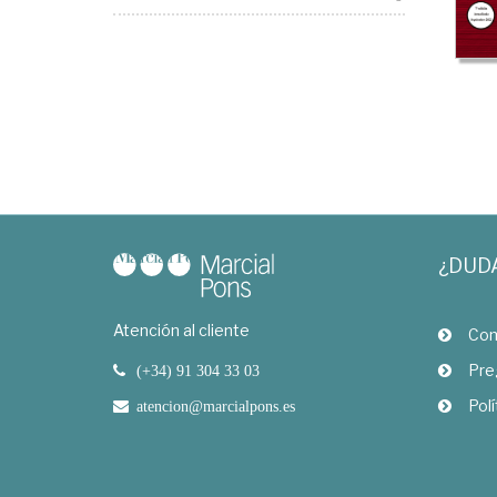
¿DUD
Atención al cliente
Com
Pre
(+34) 91 304 33 03
Polí
atencion@marcialpons.es