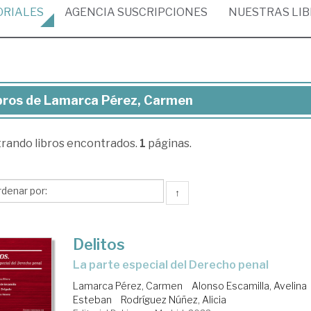
ORIALES
AGENCIA
SUSCRIPCIONES
NUESTRAS
LI
bros de Lamarca Pérez, Carmen
ros
trando
libros encontrados.
1
páginas.
marca
ez,
rmen
↑
Delitos
la parte especial del Derecho penal
Lamarca Pérez, Carmen
Alonso Escamilla, Avelina
Esteban
Rodríguez Núñez, Alicia