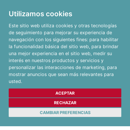
Utilizamos cookies
Este sitio web utiliza cookies y otras tecnologías
de seguimiento para mejorar su experiencia de
navegación con los siguientes fines:
para habilitar
la funcionalidad básica del sitio web
,
para brindar
una mejor experiencia en el sitio web
,
medir su
interés en nuestros productos y servicios y
personalizar las interacciones de marketing
,
para
mostrar anuncios que sean más relevantes para
usted
.
ACEPTAR
RECHAZAR
CAMBIAR PREFERENCIAS