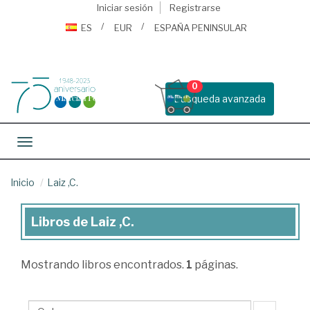
Iniciar sesión
Registrarse
ES
EUR
ESPAÑA PENINSULAR
0
Busqueda avanzada
Toggle navigation
Inicio
Laiz ,C.
Libros de Laiz ,C.
Libros
de
Mostrando
libros encontrados.
1
páginas.
Laiz
,C.