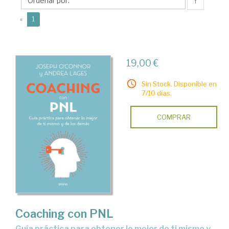
↑
(current)
«
1
19,00 €
Sin Stock. Disponible en
7/10 días.
COMPRAR
Coaching con PNL
guía práctica para obtener lo mejor de ti mismo y