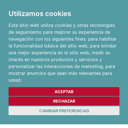
Utilizamos cookies
Este sitio web utiliza cookies y otras tecnologías
de seguimiento para mejorar su experiencia de
navegación con los siguientes fines:
para habilitar
la funcionalidad básica del sitio web
,
para brindar
una mejor experiencia en el sitio web
,
medir su
interés en nuestros productos y servicios y
personalizar las interacciones de marketing
,
para
mostrar anuncios que sean más relevantes para
usted
.
ACEPTAR
RECHAZAR
CAMBIAR PREFERENCIAS