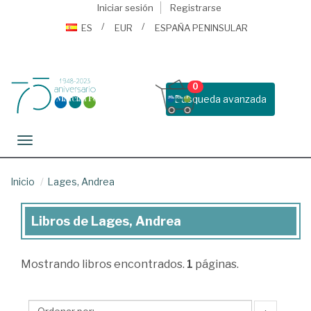
Iniciar sesión
Registrarse
ES
EUR
ESPAÑA PENINSULAR
0
Busqueda avanzada
Toggle navigation
Inicio
Lages, Andrea
Libros de Lages, Andrea
Libros
de
Mostrando
libros encontrados.
1
páginas.
Lages,
Andrea