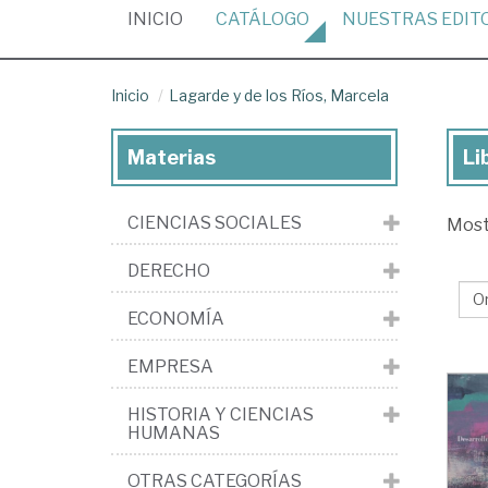
(CURRENT)
INICIO
CATÁLOGO
NUESTRAS
EDIT
Inicio
Lagarde y de los Ríos, Marcela
Materias
Li
Lib
de
CIENCIAS SOCIALES
Mos
La
y
DERECHO
de
ECONOMÍA
los
Río
EMPRESA
Ma
HISTORIA Y CIENCIAS
HUMANAS
OTRAS CATEGORÍAS