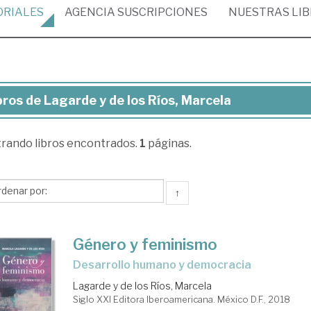
ORIALES
AGENCIA
SUSCRIPCIONES
NUESTRAS
LI
bros de Lagarde y de los Ríos, Marcela
ros
trando
libros encontrados.
1
páginas.
garde
↑
s,
Género y feminismo
rcela
desarrollo humano y democracia
Lagarde y de los Ríos, Marcela
Siglo XXI Editora Iberoamericana. México D.F., 2018