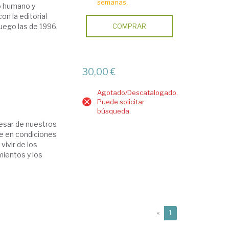
semanas.
o humano y
n la editorial
luego las de 1996,
COMPRAR
30,00 €
s
Agotado/Descatalogado.
Puede solicitar
búsqueda.
pesar de nuestros
e en condiciones
vivir de los
mientos y los
(current)
«
1