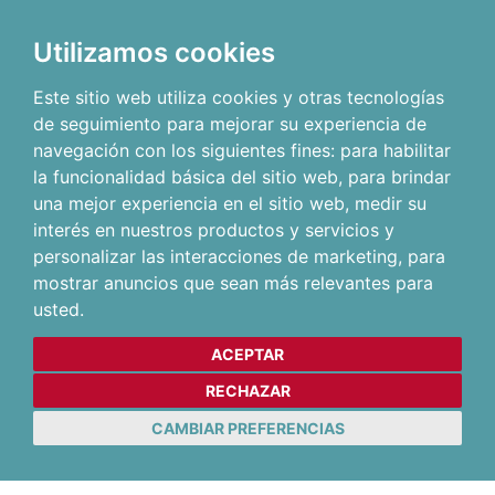
Utilizamos cookies
Este sitio web utiliza cookies y otras tecnologías
de seguimiento para mejorar su experiencia de
navegación con los siguientes fines:
para habilitar
la funcionalidad básica del sitio web
,
para brindar
una mejor experiencia en el sitio web
,
medir su
interés en nuestros productos y servicios y
personalizar las interacciones de marketing
,
para
mostrar anuncios que sean más relevantes para
usted
.
ACEPTAR
RECHAZAR
CAMBIAR PREFERENCIAS