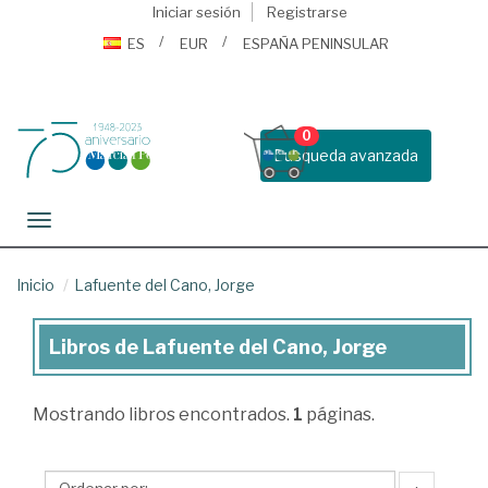
Iniciar sesión
Registrarse
ES
EUR
ESPAÑA PENINSULAR
0
Busqueda avanzada
Toggle navigation
Inicio
Lafuente del Cano, Jorge
Libros de Lafuente del Cano, Jorge
Libros
de
Mostrando
libros encontrados.
1
páginas.
Lafuente
del