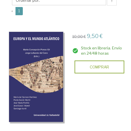
Cano,
↑
Jorge
(current)
«
1
9,50 €
10,00 €
Stock en librería. Envío
en 24/48 horas
COMPRAR