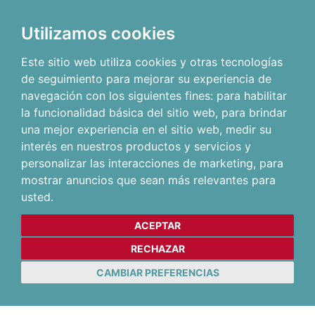
Utilizamos cookies
Este sitio web utiliza cookies y otras tecnologías
de seguimiento para mejorar su experiencia de
navegación con los siguientes fines:
para habilitar
la funcionalidad básica del sitio web
,
para brindar
una mejor experiencia en el sitio web
,
medir su
interés en nuestros productos y servicios y
personalizar las interacciones de marketing
,
para
mostrar anuncios que sean más relevantes para
usted
.
ACEPTAR
RECHAZAR
CAMBIAR PREFERENCIAS