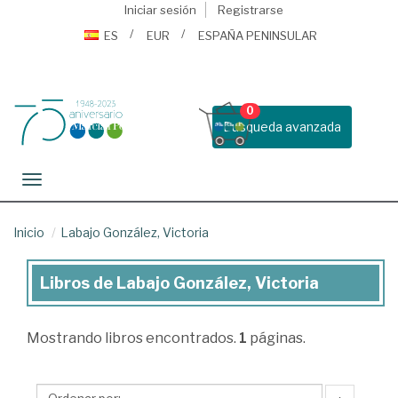
Iniciar sesión
Registrarse
ES
EUR
ESPAÑA PENINSULAR
0
Busqueda avanzada
Toggle navigation
Inicio
Labajo González, Victoria
Libros de Labajo González, Victoria
Libros
de
Mostrando
libros encontrados.
1
páginas.
Labajo
González,