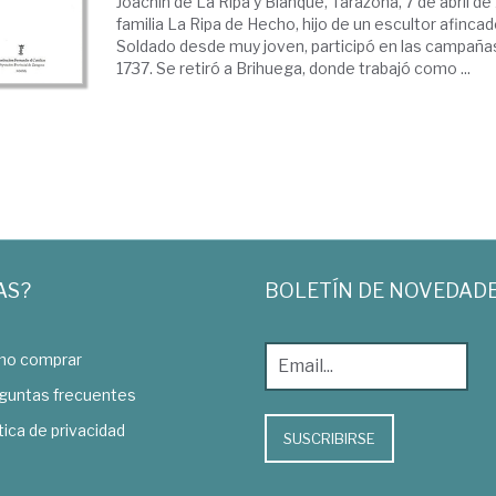
Joachín de La Ripa y Blanque, Tarazona, 7 de abril de
familia La Ripa de Hecho, hijo de un escultor afinca
Soldado desde muy joven, participó en las campaña
1737. Se retiró a Brihuega, donde trabajó como ...
AS?
BOLETÍN DE NOVEDAD
o comprar
guntas frecuentes
tica de privacidad
SUSCRIBIRSE