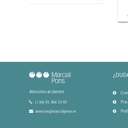
¿DUD
Atención al cliente
Com
Pre
(+34) 91 304 33 03
Polí
atencion@marcialpons.es