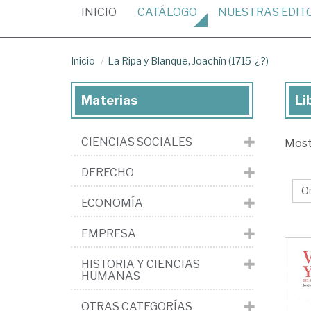
(CURRENT)
INICIO
CATÁLOGO
NUESTRAS
EDIT
Inicio
La Ripa y Blanque, Joachín (1715-¿?)
Materias
Li
Lib
de
CIENCIAS SOCIALES
Mos
La
Ri
DERECHO
y
ECONOMÍA
Bla
Joa
EMPRESA
(17
HISTORIA Y CIENCIAS
¿?)
HUMANAS
OTRAS CATEGORÍAS