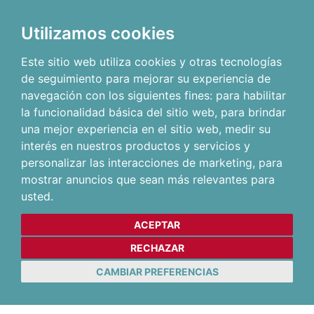
Utilizamos cookies
Este sitio web utiliza cookies y otras tecnologías
de seguimiento para mejorar su experiencia de
navegación con los siguientes fines:
para habilitar
la funcionalidad básica del sitio web
,
para brindar
una mejor experiencia en el sitio web
,
medir su
interés en nuestros productos y servicios y
personalizar las interacciones de marketing
,
para
mostrar anuncios que sean más relevantes para
usted
.
ACEPTAR
RECHAZAR
CAMBIAR PREFERENCIAS