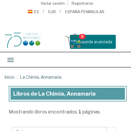
Iniciar sesión
Registrarse
ES
EUR
ESPAÑA PENINSULAR
0
Busqueda avanzada
Toggle navigation
Inicio
La Chimia, Annamaria
Libros de La Chimia, Annamaria
Libros
de
Mostrando
libros encontrados.
1
páginas.
La
Chimia,