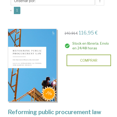
Annamaria
↑
(current)
«
1
116,95 €
140,91 €
Stock en librería. Envío
en 24/48 horas
COMPRAR
Reforming public procurement law