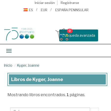
Iniciar sesión
Registrarse
ES
EUR
ESPAÑA PENINSULAR
0
Busqueda avanzada
Toggle navigation
Inicio
Kyger, Joanne
Libros de Kyger, Joanne
Libros
de
Mostrando
libros encontrados.
1
páginas.
Kyger,
Joanne