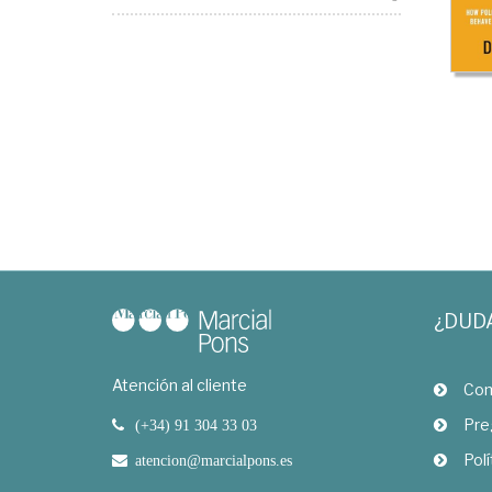
¿DUD
Atención al cliente
Com
Pre
(+34) 91 304 33 03
Polí
atencion@marcialpons.es