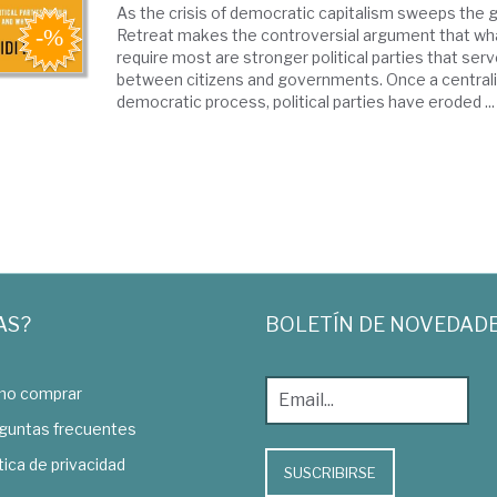
As the crisis of democratic capitalism sweeps the 
Retreat makes the controversial argument that w
require most are stronger political parties that ser
between citizens and governments. Once a centraliz
democratic process, political parties have eroded ...
AS?
BOLETÍN DE NOVEDAD
o comprar
guntas frecuentes
tica de privacidad
SUSCRIBIRSE