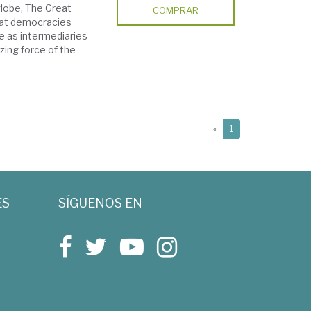
globe, The Great
COMPRAR
hat democracies
ve as intermediaries
ing force of the
(current)
«
1
ES
SÍGUENOS EN