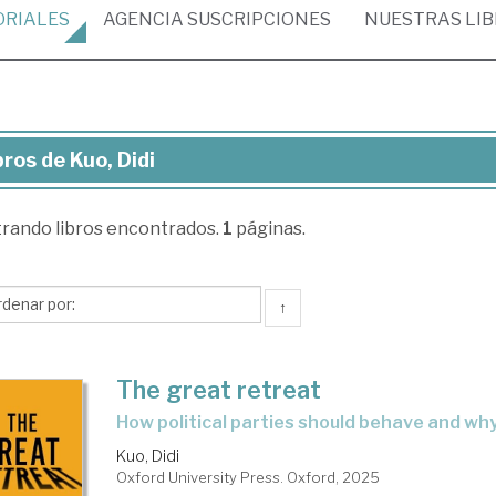
ORIALES
AGENCIA
SUSCRIPCIONES
NUESTRAS
LI
bros de Kuo, Didi
ros
trando
libros encontrados.
1
páginas.
,
i
↑
The great retreat
how political parties should behave and wh
Kuo, Didi
Oxford University Press. Oxford, 2025