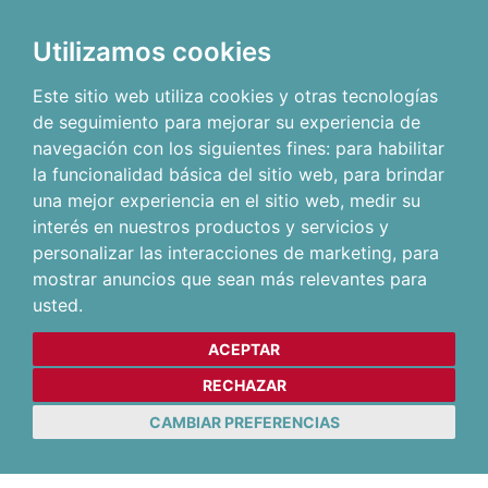
Utilizamos cookies
Este sitio web utiliza cookies y otras tecnologías
de seguimiento para mejorar su experiencia de
navegación con los siguientes fines:
para habilitar
la funcionalidad básica del sitio web
,
para brindar
una mejor experiencia en el sitio web
,
medir su
interés en nuestros productos y servicios y
personalizar las interacciones de marketing
,
para
mostrar anuncios que sean más relevantes para
usted
.
ACEPTAR
RECHAZAR
CAMBIAR PREFERENCIAS