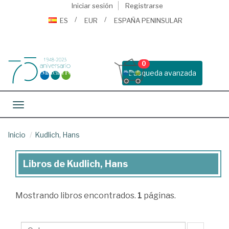
Iniciar sesión
Registrarse
ES
EUR
ESPAÑA PENINSULAR
0
Busqueda avanzada
Toggle navigation
Inicio
Kudlich, Hans
Libros de Kudlich, Hans
Libros
de
Mostrando
libros encontrados.
1
páginas.
Kudlich,
Hans