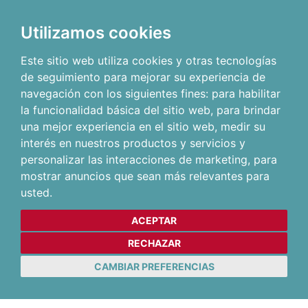
Utilizamos cookies
Este sitio web utiliza cookies y otras tecnologías
de seguimiento para mejorar su experiencia de
navegación con los siguientes fines:
para habilitar
la funcionalidad básica del sitio web
,
para brindar
una mejor experiencia en el sitio web
,
medir su
interés en nuestros productos y servicios y
personalizar las interacciones de marketing
,
para
mostrar anuncios que sean más relevantes para
usted
.
ACEPTAR
RECHAZAR
CAMBIAR PREFERENCIAS