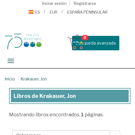
Iniciar sesión
Registrarse
ES
EUR
ESPAÑA PENINSULAR
0
Busqueda avanzada
Toggle navigation
Inicio
Krakauer, Jon
Libros de Krakauer, Jon
Libros
de
Mostrando
libros encontrados.
1
páginas.
Krakauer,
Jon