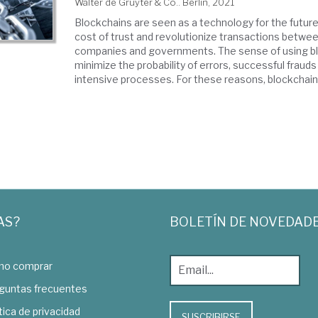
Walter de Gruyter & Co.. Berlin, 2021
Blockchains are seen as a technology for the futur
cost of trust and revolutionize transactions between
companies and governments. The sense of using bl
minimize the probability of errors, successful frauds
intensive processes. For these reasons, blockchains 
AS?
BOLETÍN DE NOVEDAD
o comprar
guntas frecuentes
tica de privacidad
SUSCRIBIRSE