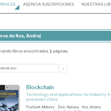
ORIALES
AGENCIA
SUSCRIPCIONES
NUESTRAS
LI
bros de Kos, Andrej
ros
trando
libros encontrados.
1
páginas.
,
drej
↑
Blockchain
technology and applications for industry 4.0, smart energy,
and smart cities
Pustisek, Matevz
Zivic, Natasa
Kos, Andrej