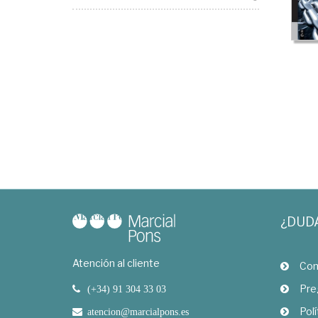
¿DUD
Atención al cliente
Com
Pre
(+34) 91 304 33 03
Polí
atencion@marcialpons.es