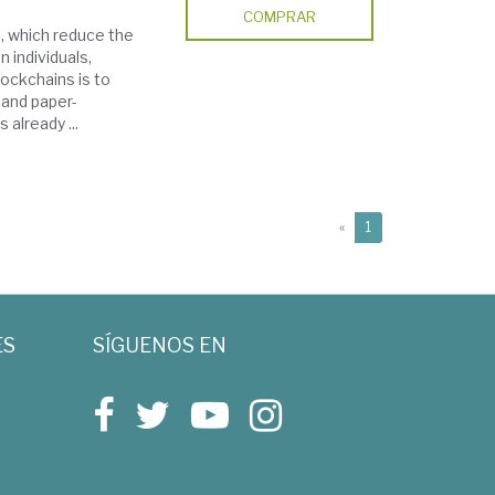
COMPRAR
e, which reduce the
 individuals,
ockchains is to
 and paper-
already ...
(current)
«
1
ES
SÍGUENOS EN