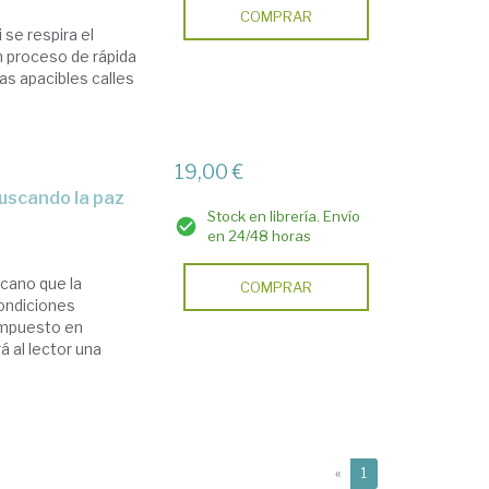
COMPRAR
 se respira el
n proceso de rápida
as apacibles calles
19,00 €
buscando la paz
Stock en librería. Envío
en 24/48 horas
cano que la
COMPRAR
condiciones
ompuesto en
á al lector una
(current)
«
1