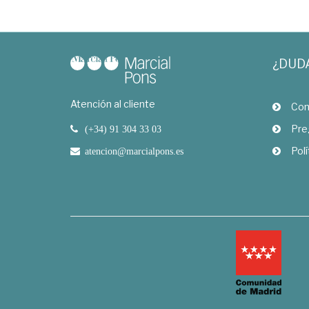
¿DUD
Atención al cliente
Com
Pre
(+34) 91 304 33 03
Polí
atencion@marcialpons.es