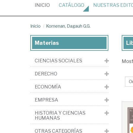
(CURRENT)
INICIO
CATÁLOGO
NUESTRAS
EDIT
Inicio
Komenan, Dagauh G.G.
Materias
Li
Lib
de
CIENCIAS SOCIALES
Mos
Ko
Da
DERECHO
G.G
ECONOMÍA
EMPRESA
HISTORIA Y CIENCIAS
HUMANAS
OTRAS CATEGORÍAS