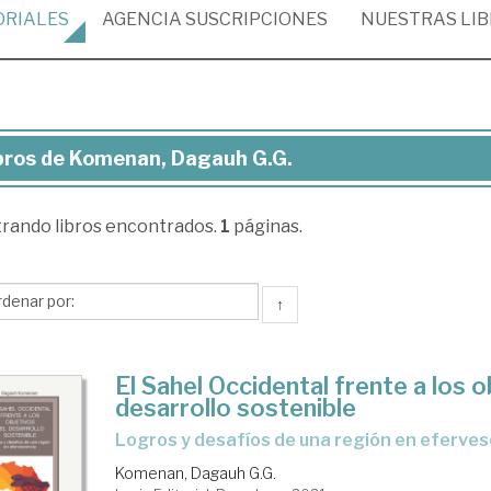
ORIALES
AGENCIA
SUSCRIPCIONES
NUESTRAS
LI
bros de Komenan, Dagauh G.G.
ros
trando
libros encontrados.
1
páginas.
menan,
gauh
.
↑
El Sahel Occidental frente a los o
desarrollo sostenible
logros y desafíos de una región en eferve
Komenan, Dagauh G.G.