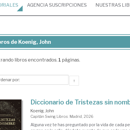
ORIALES
AGENCIA
SUSCRIPCIONES
NUESTRAS
LI
bros de Koenig, John
ros
trando
libros encontrados.
1
páginas.
nig,
hn
↑
Diccionario de Tristezas sin nom
Koenig, John
Capitán Swing Libros. Madrid, 2026
Alguna vez te has preguntado por la vida de cada pe