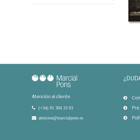
¿DUD
Atención al cliente
Com
Pre
(+34) 91 304 33 03
Polí
atencion@marcialpons.es