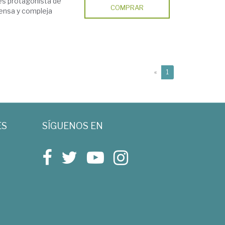
 es protagonista de
COMPRAR
ntensa y compleja
(current)
«
1
ES
SÍGUENOS EN