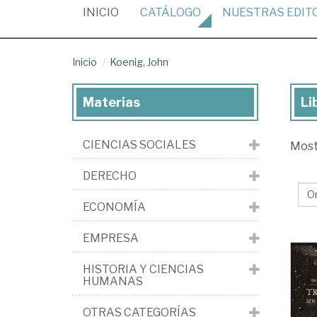
(CURRENT)
INICIO
CATÁLOGO
NUESTRAS
EDIT
Inicio
Koenig, John
Materias
Li
Lib
de
CIENCIAS SOCIALES
Mos
Koe
Jo
DERECHO
ECONOMÍA
EMPRESA
HISTORIA Y CIENCIAS
HUMANAS
OTRAS CATEGORÍAS