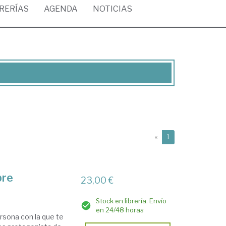
BRERÍAS
AGENDA
NOTICIAS
(current)
«
1
bre
23,00 €
Stock en librería. Envío
en 24/48 horas
rsona con la que te