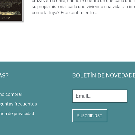
cruzas en la calle, dándote cuenta de que cada uno
su propia historia, cada uno viviendo una vida tan i
como la tuya? Ese sentimiento ...
AS?
BOLETÍN DE NOVEDAD
o comprar
guntas frecuentes
tica de privacidad
SUSCRIBIRSE