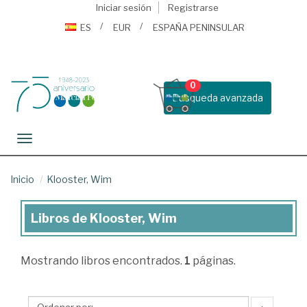
Iniciar sesión
Registrarse
ES
EUR
ESPAÑA PENINSULAR
0
Busqueda avanzada
Toggle navigation
Inicio
Klooster, Wim
Libros de Klooster, Wim
Libros
de
Mostrando
libros encontrados.
1
páginas.
Klooster,
Wim