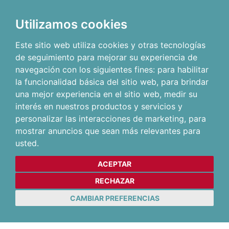
Utilizamos cookies
Este sitio web utiliza cookies y otras tecnologías
de seguimiento para mejorar su experiencia de
navegación con los siguientes fines:
para habilitar
la funcionalidad básica del sitio web
,
para brindar
una mejor experiencia en el sitio web
,
medir su
interés en nuestros productos y servicios y
personalizar las interacciones de marketing
,
para
mostrar anuncios que sean más relevantes para
usted
.
ACEPTAR
RECHAZAR
CAMBIAR PREFERENCIAS