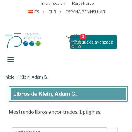
Iniciar sesión
Registrarse
ES
EUR
ESPAÑA PENINSULAR
0
Busqueda avanzada
Toggle navigation
Inicio
Klein, Adam G.
Libros de Klein, Adam G.
Libros
de
Mostrando
libros encontrados.
1
páginas.
Klein,
Adam