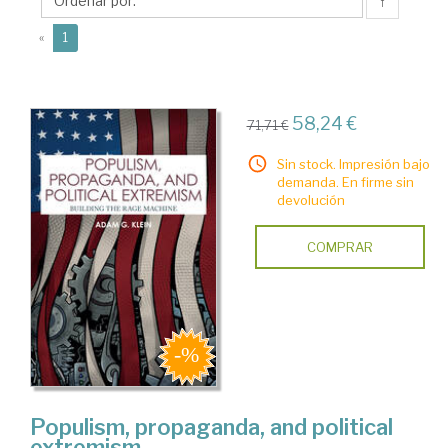
G.
↑
(current)
«
1
58,24 €
71,71 €
Sin stock. Impresión bajo
demanda. En firme sin
devolución
COMPRAR
Populism, propaganda, and political
extremism