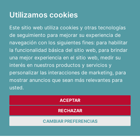
Utilizamos cookies
Este sitio web utiliza cookies y otras tecnologías
de seguimiento para mejorar su experiencia de
navegación con los siguientes fines:
para habilitar
la funcionalidad básica del sitio web
,
para brindar
una mejor experiencia en el sitio web
,
medir su
interés en nuestros productos y servicios y
personalizar las interacciones de marketing
,
para
mostrar anuncios que sean más relevantes para
usted
.
ACEPTAR
RECHAZAR
CAMBIAR PREFERENCIAS