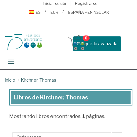
Iniciar sesión
Registrarse
ES
EUR
ESPAÑA PENINSULAR
0
Busqueda avanzada
Toggle navigation
Inicio
Kirchner, Thomas
Libros de Kirchner, Thomas
Libros
de
Mostrando
libros encontrados.
1
páginas.
Kirchner,
Thomas