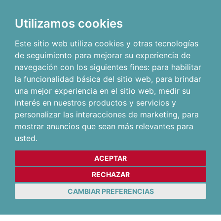
Utilizamos cookies
Este sitio web utiliza cookies y otras tecnologías
de seguimiento para mejorar su experiencia de
navegación con los siguientes fines:
para habilitar
la funcionalidad básica del sitio web
,
para brindar
una mejor experiencia en el sitio web
,
medir su
interés en nuestros productos y servicios y
personalizar las interacciones de marketing
,
para
mostrar anuncios que sean más relevantes para
usted
.
ACEPTAR
RECHAZAR
CAMBIAR PREFERENCIAS