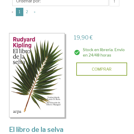
(1865-
↑
1936)
(current)
«
1
2
»
19,90 €
Stock en librería. Envío
en 24/48 horas
COMPRAR
El libro de la selva