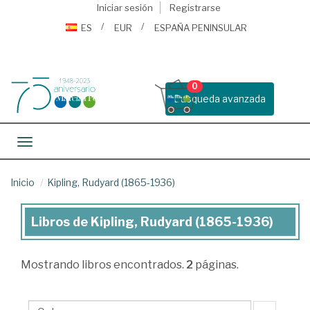
Iniciar sesión
Registrarse
ES
EUR
ESPAÑA PENINSULAR
0
Busqueda avanzada
Toggle navigation
Inicio
Kipling, Rudyard (1865-1936)
Libros de Kipling, Rudyard (1865-1936)
Libros
de
Mostrando
libros encontrados.
2
páginas.
Kipling,
Rudyard