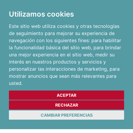
Utilizamos cookies
Este sitio web utiliza cookies y otras tecnologías
de seguimiento para mejorar su experiencia de
navegación con los siguientes fines:
para habilitar
la funcionalidad básica del sitio web
,
para brindar
una mejor experiencia en el sitio web
,
medir su
interés en nuestros productos y servicios y
personalizar las interacciones de marketing
,
para
mostrar anuncios que sean más relevantes para
usted
.
ACEPTAR
RECHAZAR
CAMBIAR PREFERENCIAS