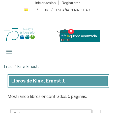
Iniciar sesión
Registrarse
ES
EUR
ESPAÑA PENINSULAR
0
Busqueda avanzada
Toggle navigation
Inicio
King, Ernest J.
Libros de King, Ernest J.
Libros
de
Mostrando
libros encontrados.
1
páginas.
King,
Ernest