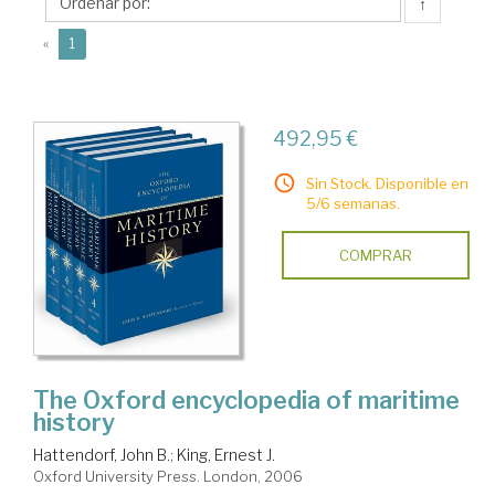
J.
↑
(current)
«
1
492,95 €
Sin Stock. Disponible en
5/6 semanas.
COMPRAR
The Oxford encyclopedia of maritime
history
Hattendorf, John B.
;
King, Ernest J.
Oxford University Press. London, 2006