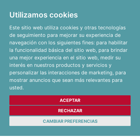
Utilizamos cookies
Este sitio web utiliza cookies y otras tecnologías
de seguimiento para mejorar su experiencia de
navegación con los siguientes fines:
para habilitar
la funcionalidad básica del sitio web
,
para brindar
una mejor experiencia en el sitio web
,
medir su
interés en nuestros productos y servicios y
personalizar las interacciones de marketing
,
para
mostrar anuncios que sean más relevantes para
usted
.
ACEPTAR
RECHAZAR
CAMBIAR PREFERENCIAS