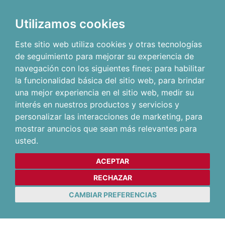
Utilizamos cookies
Este sitio web utiliza cookies y otras tecnologías
de seguimiento para mejorar su experiencia de
navegación con los siguientes fines:
para habilitar
la funcionalidad básica del sitio web
,
para brindar
una mejor experiencia en el sitio web
,
medir su
interés en nuestros productos y servicios y
personalizar las interacciones de marketing
,
para
mostrar anuncios que sean más relevantes para
usted
.
ACEPTAR
RECHAZAR
CAMBIAR PREFERENCIAS