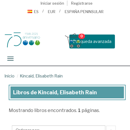
Iniciar sesión
Registrarse
ES
EUR
ESPAÑA PENINSULAR
0
Busqueda avanzada
Toggle navigation
Inicio
Kincaid, Elisabeth Rain
Libros de Kincaid, Elisabeth Rain
Libros
de
Mostrando
libros encontrados.
1
páginas.
Kincaid,
Elisabeth