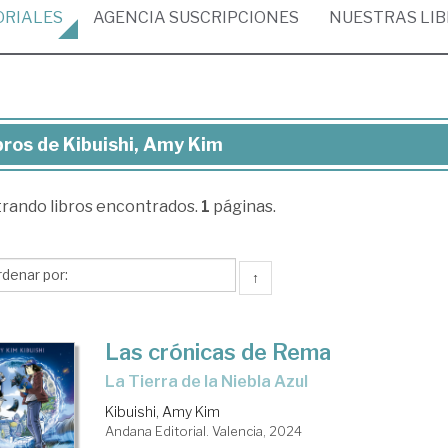
ORIALES
AGENCIA
SUSCRIPCIONES
NUESTRAS
LI
bros de Kibuishi, Amy Kim
ros
trando
libros encontrados.
1
páginas.
uishi,
y
m
↑
Las crónicas de Rema
La Tierra de la Niebla Azul
Kibuishi, Amy Kim
Andana Editorial. Valencia, 2024