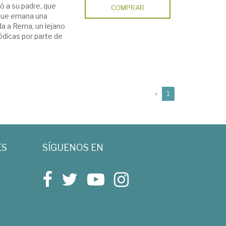
ó a su padre, que
COMPRAR
 que emana una
a a Rema, un lejano
ódicas por parte de
(current)
«
1
ES
SÍGUENOS EN