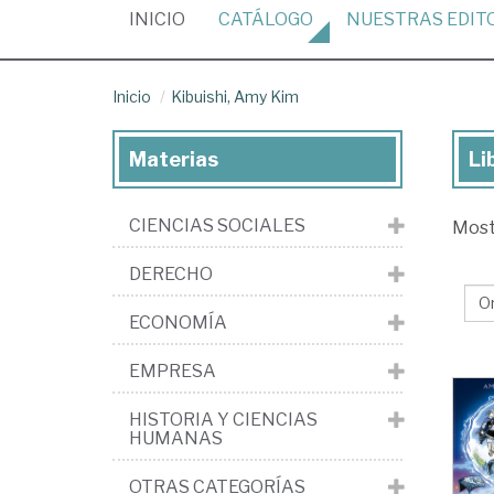
(CURRENT)
INICIO
CATÁLOGO
NUESTRAS
EDIT
Inicio
Kibuishi, Amy Kim
Materias
Li
Lib
de
CIENCIAS SOCIALES
Mos
Kib
Am
DERECHO
Ki
ECONOMÍA
EMPRESA
HISTORIA Y CIENCIAS
HUMANAS
OTRAS CATEGORÍAS