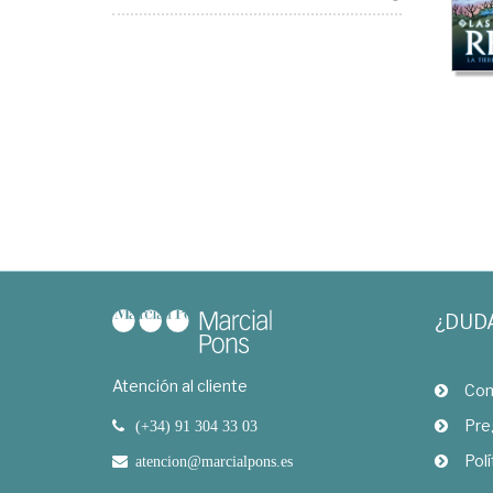
¿DUD
Atención al cliente
Com
Pre
(+34) 91 304 33 03
Polí
atencion@marcialpons.es