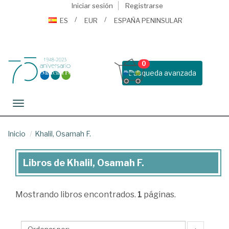
Iniciar sesión
Registrarse
ES
EUR
ESPAÑA PENINSULAR
0
Busqueda avanzada
Toggle navigation
Inicio
Khalil, Osamah F.
Libros de Khalil, Osamah F.
Libros
de
Mostrando
libros encontrados.
1
páginas.
Khalil,
Osamah