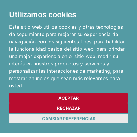
Utilizamos cookies
Este sitio web utiliza cookies y otras tecnologías
de seguimiento para mejorar su experiencia de
navegación con los siguientes fines:
para habilitar
la funcionalidad básica del sitio web
,
para brindar
una mejor experiencia en el sitio web
,
medir su
interés en nuestros productos y servicios y
personalizar las interacciones de marketing
,
para
mostrar anuncios que sean más relevantes para
usted
.
ACEPTAR
RECHAZAR
CAMBIAR PREFERENCIAS