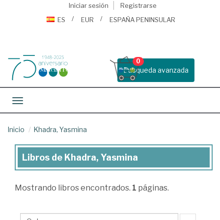
Iniciar sesión
Registrarse
ES
EUR
ESPAÑA PENINSULAR
0
Busqueda avanzada
Toggle navigation
Inicio
Khadra, Yasmina
Libros de Khadra, Yasmina
Libros
de
Mostrando
libros encontrados.
1
páginas.
Khadra,
Yasmina