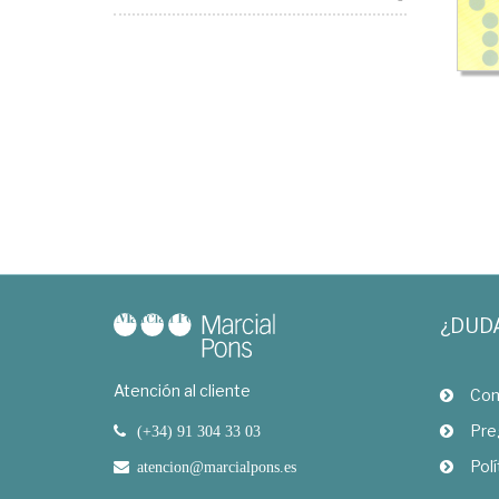
¿DUD
Atención al cliente
Com
Pre
(+34) 91 304 33 03
Polí
atencion@marcialpons.es