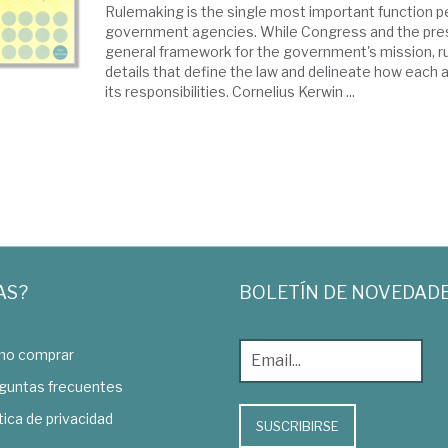
Rulemaking is the single most important function 
government agencies. While Congress and the pres
general framework for the government's mission, rul
details that define the law and delineate how each 
its responsibilities. Cornelius Kerwin ...
AS?
BOLETÍN DE NOVEDAD
o comprar
guntas frecuentes
tica de privacidad
SUSCRIBIRSE