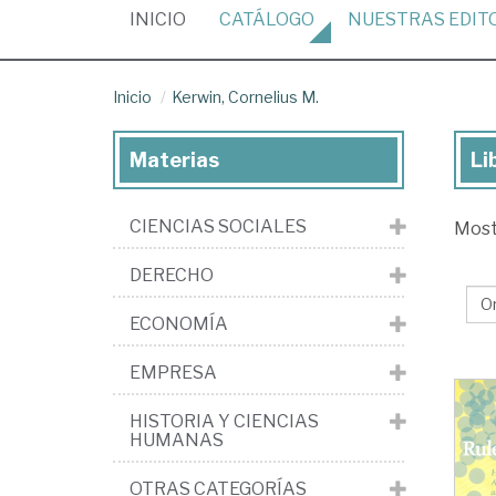
(CURRENT)
INICIO
CATÁLOGO
NUESTRAS
EDIT
Inicio
Kerwin, Cornelius M.
Materias
Li
Lib
de
CIENCIAS SOCIALES
Mos
Ker
Cor
DERECHO
M.
ECONOMÍA
EMPRESA
HISTORIA Y CIENCIAS
HUMANAS
OTRAS CATEGORÍAS