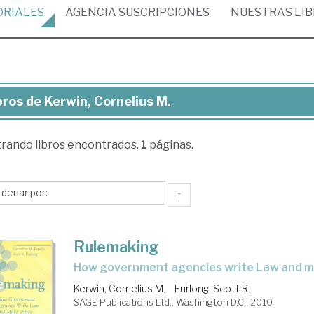
ORIALES
AGENCIA
SUSCRIPCIONES
NUESTRAS
LI
bros de Kerwin, Cornelius M.
ros
trando
libros encontrados.
1
páginas.
win,
nelius
↑
Rulemaking
how government agencies write Law and m
Kerwin, Cornelius M.
Furlong, Scott R.
SAGE Publications Ltd.. Washington D.C., 2010