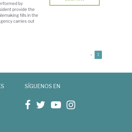
performed by
ident provide the
emaking fills in the
agency carries out
(current)
«
1
ES
SÍGUENOS EN