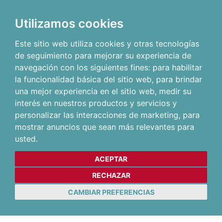
Utilizamos cookies
Este sitio web utiliza cookies y otras tecnologías
de seguimiento para mejorar su experiencia de
navegación con los siguientes fines:
para habilitar
la funcionalidad básica del sitio web
,
para brindar
una mejor experiencia en el sitio web
,
medir su
interés en nuestros productos y servicios y
personalizar las interacciones de marketing
,
para
mostrar anuncios que sean más relevantes para
usted
.
ACEPTAR
RECHAZAR
CAMBIAR PREFERENCIAS