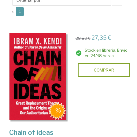
X.
↑
(current)
«
1
27,35 €
28,80 €
Stock en librería. Envío
en 24/48 horas
COMPRAR
Chain of ideas