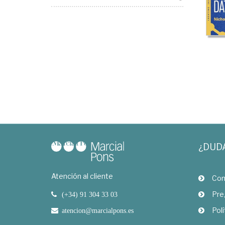
¿DUD
Atención al cliente
Com
Pre
(+34) 91 304 33 03
Polí
atencion@marcialpons.es