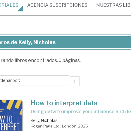
ORIALES
AGENCIA
SUSCRIPCIONES
NUESTRAS
LI
bros de Kelly, Nicholas
ros
trando
libros encontrados.
1
páginas.
ly,
holas
↑
How to interpret data
using data to improve your influence and d
Kelly, Nicholas
Kogan Page Ltd.. London, 2025