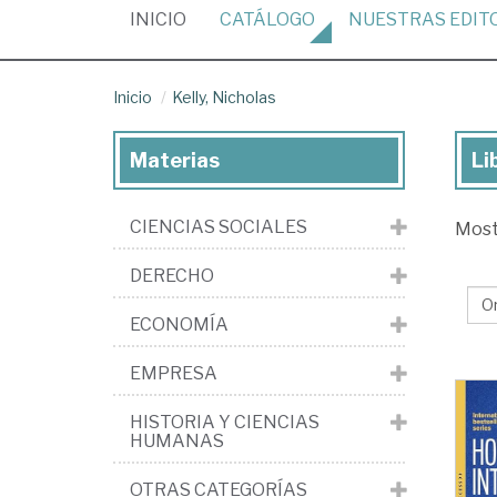
(CURRENT)
INICIO
CATÁLOGO
NUESTRAS
EDIT
Inicio
Kelly, Nicholas
Materias
Li
Lib
de
CIENCIAS SOCIALES
Mos
Kel
Nic
DERECHO
ECONOMÍA
EMPRESA
HISTORIA Y CIENCIAS
HUMANAS
OTRAS CATEGORÍAS