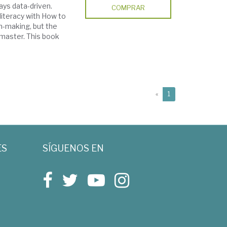
ays data-driven.
COMPRAR
literacy with How to
on-making, but the
o master. This book
(current)
«
1
ES
SÍGUENOS EN