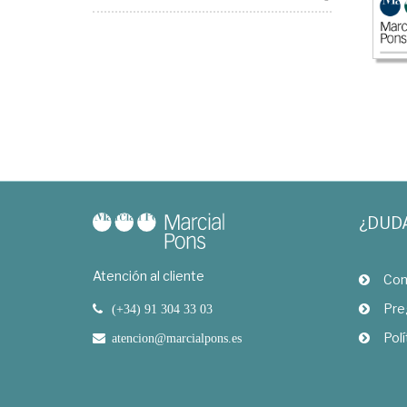
¿DUD
Atención al cliente
Com
Pre
(+34) 91 304 33 03
Polí
atencion@marcialpons.es