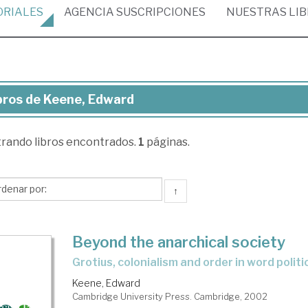
ORIALES
AGENCIA
SUSCRIPCIONES
NUESTRAS
LI
bros de Keene, Edward
ros
trando
libros encontrados.
1
páginas.
ene,
ward
↑
Beyond the anarchical society
Grotius, colonialism and order in word politi
Keene, Edward
Cambridge University Press. Cambridge, 2002