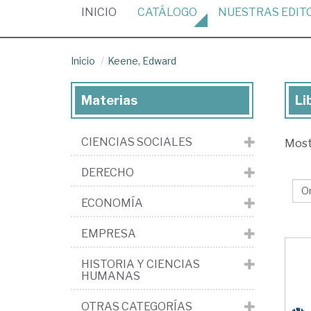
(CURRENT)
INICIO
CATÁLOGO
NUESTRAS
EDIT
Inicio
Keene, Edward
Materias
Li
Lib
de
CIENCIAS SOCIALES
Mos
Ke
Ed
DERECHO
ECONOMÍA
EMPRESA
HISTORIA Y CIENCIAS
HUMANAS
OTRAS CATEGORÍAS